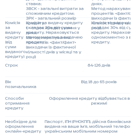
ставка;
днях.
ЗВСК – загальні витрати за
Метод нарахуванн
споживчим кредитом;
процентів: «факт/фа
ЗРК – загальний розмір
(виходячи із фактич
Комісія
Комісія за видачу кредиту
Комісія за видачу к
кредиту;
кількості днів у місяц
за
складає 30% від суми
складає 30% від су
t – строк кредитування у
році)
видачу
кредиту. Нараховується
кредиту. Нараховує
днях.
кредиту
одномоментно з видачею
одномоментно з в
Метод нарахування
(від
кредиту.
кредиту.
процентів: «факт/факт»
суми
(виходячи із фактичної
виданого
кількості днів у місяці та у
кредиту)
році)
Строк
84-126 днів
Вік
Від 18 до 65 років
позичальника
Способи
Оформлення кредиту відбувається в о
отримання
режимі
кредиту
Необхідне для
Паспорт, ІПН (РНОКПП), дійсна банківська 
оформлення
видана на ваше ім’я, мобільний телефон 
онлайн-кредиту
українським мобільним номером