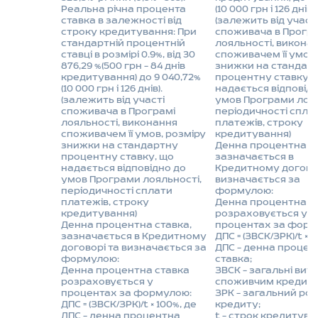
Реальна річна процента
(10 000 грн і 126 днів).
ставка в залежності від
(залежить від участ
строку кредитування: При
споживача в
Програ
стандартній процентній
лояльності
, викона
ставці в розмірі 0.9%, від 30
споживачем її умов,
876,29 %(500 грн – 84 днів
знижки на стандар
кредитування) до 9 040,72%
процентну ставку, 
(10 000 грн і 126 днів).
надається відповід
(залежить від участі
умов
Програми лоя
споживача в
Програмі
періодичності спла
лояльності
, виконання
платежів, строку
споживачем її умов, розміру
кредитування)
знижки на стандартну
Денна процентна с
процентну ставку, що
зазначається в
надається відповідно до
Кредитному договор
умов
Програми лояльності
,
визначається за
періодичності сплати
формулою:
платежів, строку
Денна процентна с
кредитування)
розраховується у
Денна процентна ставка,
процентах за форм
зазначається в Кредитному
ДПС = (ЗВСК/ЗРК)/t
×
1
договорі та визначається за
ДПС – денна процен
формулою:
ставка;
Денна процентна ставка
ЗВСК – загальні вит
розраховується у
споживчим кредито
процентах за формулою:
ЗРК – загальний роз
ДПС = (ЗВСК/ЗРК)/t
×
100%, де
кредиту;
ДПС – денна процентна
t – строк кредитува