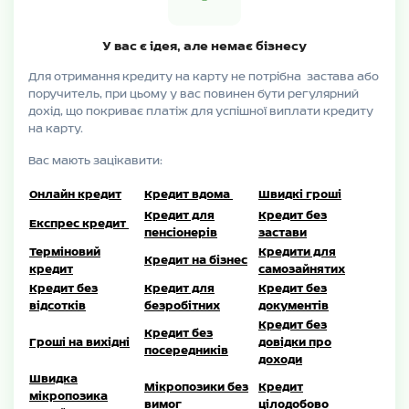
У вас є ідея, але немає бізнесу
Для отримання кредиту на карту не потрібна застава або
поручитель, при цьому у вас повинен бути регулярний
дохід, що покриває платіж для успішної виплати кредиту
на карту.
Вас мають зацікавити:
Онлайн кредит
Кредит вдома
Швидкі гроші
Кредит для
Кредит без
Експрес кредит
пенсіонерів
застави
Терміновий
Кредити для
Кредит на бізнес
кредит
самозайнятих
Кредит без
Кредит для
Кредит без
відсотків
безробітних
документів
Кредит без
Кредит без
Гроші на вихідні
довідки про
посередників
доходи
Швидка
Мікропозики без
Кредит
мікропозика
вимог
цілодобово