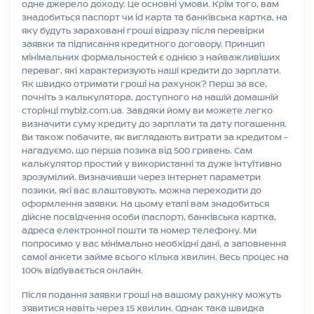
одне джерело доходу. Це основні умови. Крім того, вам
знадобиться паспорт чи id карта та банківська картка, на
яку будуть зараховані гроші відразу після перевірки
заявки та підписання кредитного договору. Принцип
мінімальних формальностей є однією з найважливіших
переваг, які характеризують наші кредити до зарплати.
Як швидко отримати гроші на рахунок? Перш за все,
почніть з калькулятора, доступного на нашій домашній
сторінці mybiz.com.ua. Завдяки йому ви можете легко
визначити суму кредиту до зарплати та дату погашення.
Ви також побачите, як виглядають витрати за кредитом –
нагадуємо, що перша позика від 500 гривень. Сам
калькулятор простий у використанні та дуже інтуїтивно
зрозумілий. Визначивши через Інтернет параметри
позики, які вас влаштовують, можна переходити до
оформлення заявки. На цьому етапі вам знадобиться
дійсне посвідчення особи (паспорт), банківська картка,
адреса електронної пошти та номер телефону. Ми
попросимо у вас мінімально необхідні дані, а заповнення
самої анкети займе всього кілька хвилин. Весь процес на
100% відбувається онлайн.
Після подання заявки гроші на вашому рахунку можуть
з’явитися навіть через 15 хвилин. Однак така швидка