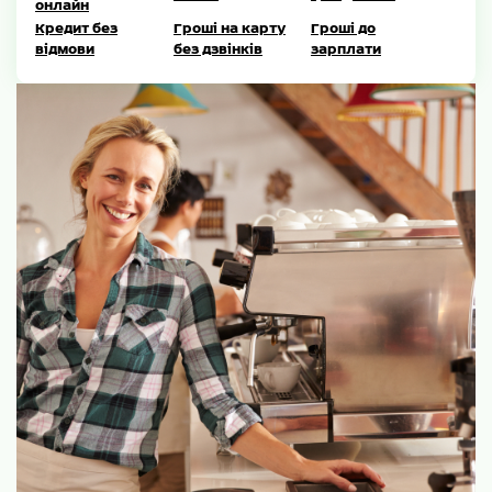
онлайн
Кредит без
Гроші на карту
Гроші до
відмови
без дзвінків
зарплати