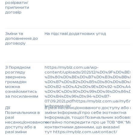
розірвати/
припинити
договір
Зміни та
На підставі додаткових угод
доповнення до
договору
З Порядком
https://mybiz.com.ua/wp-
розгляду
content/uploads/2021/12/%D0%9F%D0%BE
звернень
%D1%80%D0%BE%D0%B7%D0%B3%D0%BB%D1
громадян
%D0%B7%D0%B2%D0%B5%D1%80%D0%BD%D0
можна
%D0%B2-%D0%A2%D0%9E%D0%92-%D0%A4%
ознайомитись
%D0%9C%D0%90%D0%99%D0%91%D0%86%D0
за посиланням
%D0%B4%D1%96%D1%94-%D0%B7-
07.09.2021.pdfhttps://mybiz.com.ua//публі
інформація/
Дії
В разі несанкціонованого доступу або в 
Позичальника в
зміни інформації про себе (котнактна
разі
інформація, тощо) Позичальник зобовяз
несанкціонованого
негайно попередити про це ТОВ “ФК “Майб
доступу або в
контактними данними, що вказані
разі зміни
тут
https://mybiz.com.ua/contact/