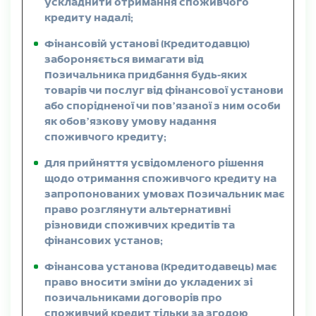
ускладнити отримання споживчого
кредиту надалі;
Фінансовій установі (Кредитодавцю)
забороняється вимагати від
Позичальника придбання будь-яких
товарів чи послуг від фінансової установи
або спорідненої чи повʼязаної з ним особи
як обовʼязкову умову надання
споживчого кредиту;
Для прийняття усвідомленого рішення
щодо отримання споживчого кредиту на
запропонованих умовах Позичальник має
право розглянути альтернативні
різновиди споживчих кредитів та
фінансових установ;
Фінансова установа (Кредитодавець) має
право вносити зміни до укладених зі
позичальниками договорів про
споживчий кредит тільки за згодою