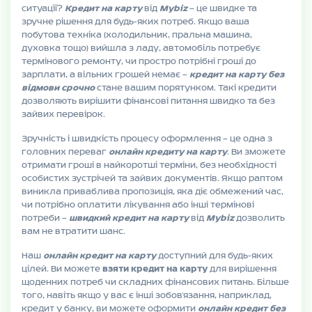
ситуації?
Кредит на карту
від
Mybiz
— це швидке та
зручне рішення для будь-яких потреб. Якщо ваша
побутова техніка (холодильник, пральна машина,
духовка тощо) вийшла з ладу, автомобіль потребує
термінового ремонту, чи простро потрібні гроші до
зарплати, а вільних грошей немає —
кредит на карту без
відмови срочно
стане вашим порятунком. Такі кредити
дозволяють вирішити фінансові питання швидко та без
зайвих перевірок.
Зручність і швидкість процесу оформлення — це одна з
головних переваг
онлайн кредиту на карту
. Ви зможете
отримати гроші в найкоротші терміни, без необхідності
особистих зустрічей та зайвих документів. Якщо раптом
виникла приваблива пропозиція, яка діє обмежений час,
чи потрібно оплатити лікування або інші термінові
потреби —
швидкий кредит на карту
від
Mybiz
дозволить
вам не втратити шанс.
Наш
онлайн кредит на карту
доступний для будь-яких
цілей. Ви можете
взяти кредит на карту
для вирішення
щоденних потреб чи складних фінансових питань. Більше
того, навіть якщо у вас є інші зобов’язання, наприклад,
кредит у банку, ви можете оформити
онлайн кредит без