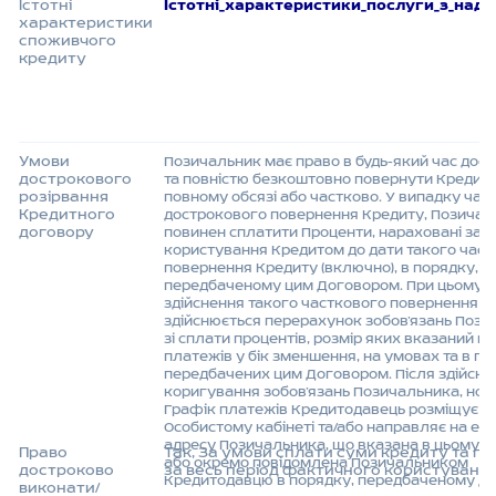
Істотні
Істотні_характеристики_послуги_з_над
характеристики
споживчого
кредиту
Умови
Позичальник має право в будь-який час дос
дострокового
та повністю безкоштовно повернути Кредит 
розірвання
повному обсязі або частково. У випадку час
Кредитного
дострокового повернення Кредиту, Позичал
договору
повинен сплатити Проценти, нараховані за
користування Кредитом до дати такого час
повернення Кредиту (включно), в порядку,
передбаченому цим Договором. При цьому, п
здійснення такого часткового повернення К
здійснюється перерахунок зобов’язань Поз
зі сплати процентів, розмір яких вказаний в
платежів у бік зменшення, на умовах та в по
передбачених цим Договором. Після здійсне
коригування зобов’язань Позичальника, нов
Графік платежів Кредитодавець розміщує в
Особистому кабінеті та/або направляє на ел
адресу Позичальника, що вказана в цьому Д
Право
Так, За умови сплати суми кредиту та пр
або окремо повідомлена Позичальником
достроково
за весь період фактичного користуванн
Кредитодавцю в порядку, передбаченому Д
виконати/