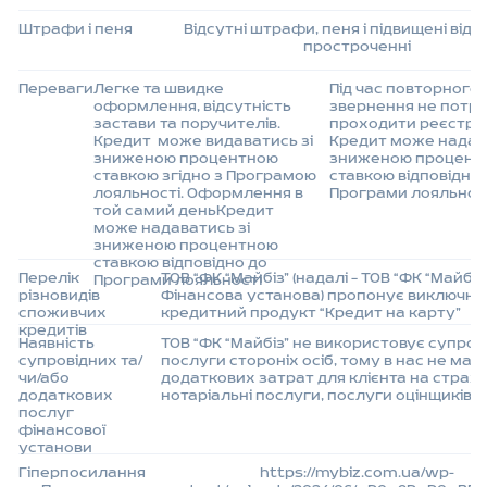
Штрафи і пеня
Відсутні штрафи, пеня і підвищені відс
простроченні
Переваги
Легке та швидке
Під час повторного
оформлення, відсутність
звернення не потрі
застави та поручителів.
проходити реєстрац
Кредит може видаватись зі
Кредит може надава
зниженою процентною
зниженою процент
ставкою згідно з Програмою
ставкою відповідно 
лояльності. Оформлення в
Програми лояльнос
той самий деньКредит
може надаватись зі
зниженою процентною
ставкою відповідно до
Перелік
ТОВ “ФК “Майбіз” (надалі – ТОВ “ФК “Майбіз”
Програми лояльності
різновидів
Фінансова установа) пропонує виключно
споживчих
кредитний продукт “Кредит на карту”
кредитів
Наявність
ТОВ “ФК “Майбіз” не використовує супрові
супровідних та/
послуги стороніх осіб, тому в нас не має
чи/або
додаткових затрат для клієнта на страх
додаткових
нотаріальні послуги, послуги оцінщиків, 
послуг
фінансової
установи
Гіперпосилання
https://mybiz.com.ua/wp-