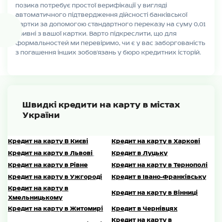
позика потребує простої верифікації у вигляді
автоматичного підтвердження дійсності банківської
картки за допомогою стандартного переказу на суму 0,01
гривні з вашої картки. Варто підкреслити, що для
формальностей ми перевіримо, чи є у вас заборгованість
з погашення інших зобов’язань у бюро кредитних історій.
Швидкі кредити на карту в містах
України
Кредит на карту В Києві
Кредит на карту в Харкові
Кредит на карту в Львові
Кредит в Луцьку
Кредит на карту в Рівне
Кредит на карту в Тернополі
Кредит на карту в Ужгороді
Кредит в Івано-Франківську
Кредит на карту в
Кредит на карту в Вінниці
Хмельницькому
Кредит на карту в Житомирі
Кредит в Чернівцях
Кредит на карту в