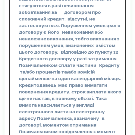
стягуються в разі невиконання
зобов’язання за договором про
споживчий кредит: відсутні, не
застосовуються. Порушенням умов цього
Договору є його невиконання або
неналежне виконання, тобто виконання з
порушенням умов, визначених змістом
цього Договору.
Відповідно до пункту 12
Кредитного договору у разі затримання
Позичальником сплати частини Кредиту
та/або Процентів та/або Комісій
щонайменше на один календарний місяць.
Кредитодавець має право вимагати
повернення Кредиту, строк виплати якого
ще не настав, в повному обсязі.
Така
Вимога надсилається у вигляді
електронного листа на електронну
адресу Позичальника, зазначену в
Договорі. Моментом отримання
Позичальником повідомлення є момент