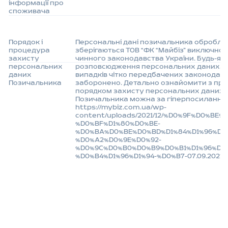
інформації про
споживача
Порядок і
Персональні дані позичальника обробля
процедура
зберігаються ТОВ “ФК “Майбіз” виключно 
захисту
чинного законодавства України. Будь-як
персональних
розповсюдження персональних даних, о
даних
випадків чітко передбачених законодав
Позичальника
заборонено. Детально ознайомити з пра
порядком захисту персональних даних
Позичальника можна за гіперпосиланн
https://mybiz.com.ua/wp-
content/uploads/2021/12/%D0%9F%D0%B
%D0%BF%D1%80%D0%BE-
%D0%BA%D0%BE%D0%BD%D1%84%D1%96%D0%
%D0%A2%D0%9E%D0%92-
%D0%9C%D0%B0%D0%B9%D0%B1%D1%96%D0
%D0%B4%D1%96%D1%94-%D0%B7-07.09.2021.