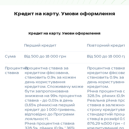
Кредит на карту. Умови оформлення
Кредит на карту. Умови оформлення
Перший кредит
Повторний кредит
Сума
Від 500 до 18 000 грн
Від 500 до 18 000 гр
Процентна
Процентна ставка за
Процентна ставка з
ставка
кредитом фіксована,
кредитом фіксован
становить 0.9% за кожен
становить 0.9% за 
день користування
день користування
кредитом. Споживачу може
кредитом.
бути запропонована
Річна процентна ст
знижена на 99% процентна
328,5%
річних (0,9% * 
ставка – до 0,01% в день
Реальна річна проц
(3,65% річних) на перший
ставка в залежності
кредит до 1 000 гривень,
строку кредитуванн
відповідно до
Програми
стандартній процен
лояльності.
ставці в розмірі 0.9%,
Річна процентна ставка
876,29 %(500 грн – 84
328,5%
річних (0,9% * 365).
кредитування) до 9 