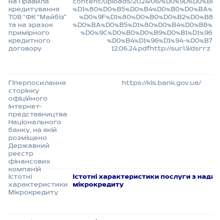
на Правила
content/uploads/2024/06/%D0%9D%D0%BE
кредитування
%D1%80%D0%B5%D0%B4%D0%B0%D0%BA%D1%
ТОВ “ФК “Майбіз”
%D0%9F%D1%80%D0%B0%D0%B2%D0%B8%
та на зразок
%D0%BA%D0%B5%D1%80%D0%B4%D0%B8%D1
примірного
%D0%9C%D0%B0%D0%B9%D0%B1%D1%96%D
кредитного
%D0%B4%D1%96%D1%94-%D0%B7-
договору
12.06.24.pdfhttp://surl.li/dsrrz
Гіперпосилання
https://kis.bank.gov.ua/
сторінку
офіційного
Інтернет-
представництва
Національного
банку, на якій
розміщено
Державний
реєстр
фінансових
компаній
Істотні
Істотні характеристики послуги з нада
характеристики
мікрокредиту
Мікрокредиту