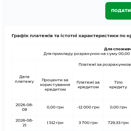
ПОДАТИ
Графік платежів та істотні характеристики по 
Для спожив
Для прикладу розрахунок на суму
00,00
Платежі за розрахунков
Дата
Проценти за
платежу
Платежі за
Тіло
користування
кредитом
кредиту
кредитом
2026-08-
0,00 грн
-12 000 грн
0,00 грн
08
2026-08-
1 512 грн
3 700 грн
729,33 грн
21