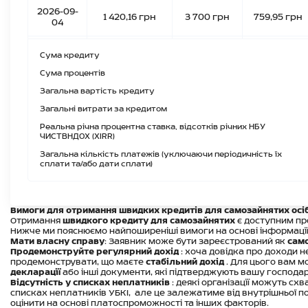
2026-09-
1 420,16 грн
3 700 грн
759,95 грн
04
2026-09-
1 324,4 грн
3 700 грн
1 754,16 грн
Сума кредиту
18
Сума процентів
2026-10-
1 103,34 грн
3 700 грн
2 596,66 грн
Загальна вартість кредиту
02
Загальні витрати за кредитом
2026-10-
776,16 грн
3 700 грн
2 923,84 грн
Реальна річна процентна ставка, відсотків річних НБУ
16
ЧИСТВНДОХ (XIRR)
Загальна кількість платежів (уключаючи періодичність їх
2026-10-
407,68 грн
3 643,74 грн
3 236,06 грн
сплати та/або дати сплати)
30
Вимоги для отримання швидких кредитів для самозайнятих осі
Отримання
швидкого кредиту для самозайнятих
є доступним пр
Нижче ми пояснюємо найпоширеніші вимоги на основі інформації
Мати власну справу
: Заявник може бути зареєстрований як
само
Продемонструйте регулярний дохід
: хоча довідка про доходи н
продемонструвати, що маєте
стабільний дохід
. Для цього вам 
декларації
або інші документи, які підтверджують вашу господар
Відсутність у списках неплатників
: деякі організації можуть сх
списках неплатників УБКІ,
але це залежатиме від внутрішньої п
оцінити на основі платоспроможності та інших факторів.