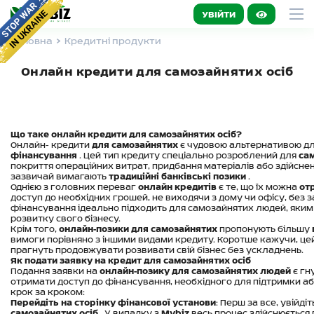
УВІЙТИ
Головна
Кредитні продукти
Онлайн кредити для самозайнятих осіб
Що таке онлайн кредити для самозайнятих осіб?
Онлайн- кредити
для самозайнятих
є чудовою альтернативою дл
фінансування
. Цей тип кредиту спеціально розроблений для
са
покриття операційних витрат, придбання матеріалів або здійсненн
зазвичай вимагають
традиційні банківські позики
.
Однією з головних переваг
онлайн кредитів
є те, що їх можна
от
доступ до необхідних грошей, не виходячи з дому чи офісу, без 
фінансування ідеально підходить для самозайнятих людей, яким
розвитку свого бізнесу.
Крім того,
онлайн-позики для самозайнятих
пропонують більшу
вимоги порівняно з іншими видами кредиту. Коротше кажучи, це
прагнуть продовжувати розвивати свій бізнес без ускладнень.
Як подати заявку на кредит для самозайнятих осіб
Подання заявки на
онлайн-позику для самозайнятих людей
є гн
отримати доступ до фінансування, необхідного для підтримки аб
крок за кроком:
Перейдіть на сторінку фінансової установи
: Перш за все, увійді
самозайнятих осіб
. У випадку з
Mybiz
весь процес здійснюється