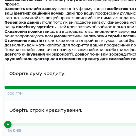
процес.
Заповніть онлайн-заявку
: заповніть форму своєю
особистою та
ваш
ідентифікаційний номер
, дані про вашу професійну діяльні
картка. Пам’ятайте, що цей процес швидкий і не вимагає подання 
Перевірка даних
: після того як ви подасте заявку, фінансова у
вашу
платіжну здатність
. Цей крок зазвичай займає кілька хвил
Схвалення позики
: якщо ви відповідаєте встановленим вимогам
вони запропонують вам
умови
позики, включаючи
термін погаш
Отримання коштів
: після схвалення та прийняття умов гроші бу
дозволить вам мати капітал для покриття ваших професійних по
Подача онлайн-заявки на позику як самозайнята особа стала іде
довгого очікування
чи бюрократії, дозволяючи вам зосередитис
зручний калькулятор для отримання кредиту для самозайнятих
Оберіть суму кредиту:
500
ГРН
Оберіть строк кредитування:
84
ДНІВ