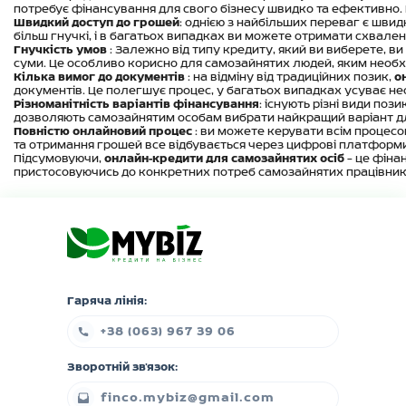
потребує фінансування для свого бізнесу швидко та ефективно.
Швидкий доступ до грошей
: однією з найбільших переваг є шви
більш гнучкі, і в багатьох випадках ви можете отримати схвален
Гнучкість умов
: Залежно від типу кредиту, який ви виберете, в
суми. Це особливо корисно для самозайнятих людей, яким необхі
Кілька вимог до документів
: на відміну від традиційних позик,
о
документів. Це полегшує процес, у багатьох випадках усуває нео
Різноманітність варіантів фінансування
: існують різні види поз
дозволяють самозайнятим особам вибрати найкращий варіант для с
Повністю онлайновий процес
: ви можете керувати всім процесом
та отримання грошей все відбувається через цифрові платформи,
Підсумовуючи,
онлайн-кредити для самозайнятих осіб
– це фінан
пристосовуючись до конкретних потреб самозайнятих працівник
Гаряча лінія:
+38 (063) 967 39 06
Зворотній зв'язок:
finco.mybiz@gmail.com